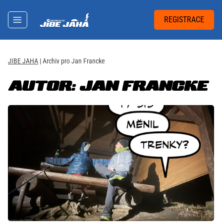
Přeskočit
na
REGISTRACE
obsah
JIBE JAHA
|
Archiv pro Jan Francke
AUTOR: JAN FRANCKE