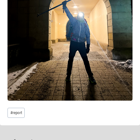
Štítky
#
report
příspěvků: