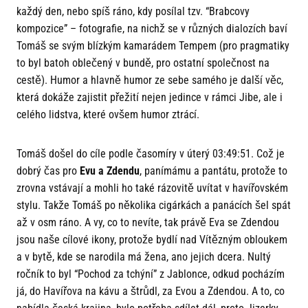
každý den, nebo spíš ráno, kdy posílal tzv. “Brabcovy
kompozice” – fotografie, na nichž se v různých dialozích baví
Tomáš se svým blízkým kamarádem Tempem (pro pragmatiky
to byl batoh oblečený v bundě, pro ostatní společnost na
cestě). Humor a hlavně humor ze sebe samého je další věc,
která dokáže zajistit přežití nejen jedince v rámci Jibe, ale i
celého lidstva, které ovšem humor ztrácí.
Tomáš došel do cíle podle časomíry v úterý 03:49:51. Což je
dobrý čas pro
Evu a Zdendu
, panímámu a pantátu, protože to
zrovna vstávají a mohli ho také rázovitě uvítat v havířovském
stylu. Takže Tomáš po několika cigárkách a panácích šel spát
až v osm ráno. A vy, co to nevíte, tak právě Eva se Zdendou
jsou naše cílové ikony, protože bydlí nad Vítězným obloukem
a v bytě, kde se narodila má žena, ano jejich dcera. Nultý
ročník to byl “Pochod za tchýní” z Jablonce, odkud pocházím
já, do Havířova na kávu a štrůdl, za Evou a Zdendou. A to, co