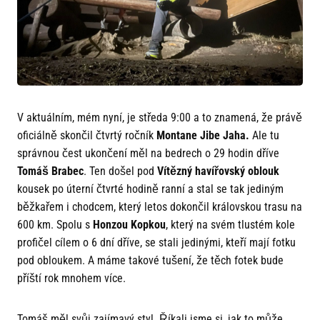
V aktuálním, mém nyní, je středa 9:00 a to znamená, že právě
oficiálně skončil čtvrtý ročník
Montane Jibe Jaha.
Ale tu
správnou čest ukončení měl na bedrech o 29 hodin dříve
Tomáš Brabec
. Ten došel pod
Vítězný havířovský oblouk
kousek po úterní čtvrté hodině ranní a stal se tak jediným
běžkařem i chodcem, který letos dokončil královskou trasu na
600 km. Spolu s
Honzou Kopkou
, který na svém tlustém kole
profičel cílem o 6 dní dříve, se stali jedinými, kteří mají fotku
pod obloukem. A máme takové tušení, že těch fotek bude
příští rok mnohem více.
Tomáš měl svůj zajímavý styl. Říkali jsme si, jak to může