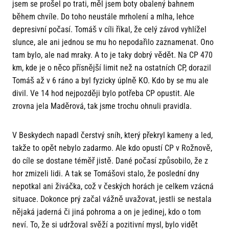
jsem se prošel po trati, měl jsem boty obalený bahnem
během chvíle. Do toho neustále mrholení a mlha, lehce
depresivní počasí. Tomáš v cíli říkal, že celý závod vyhlížel
slunce, ale ani jednou se mu ho nepodařilo zaznamenat. Ono
tam bylo, ale nad mraky. A to je taky dobrý vědět. Na CP 470
km, kde je o něco přísnější limit než na ostatních CP, dorazil
Tomáš až v 6 ráno a byl fyzicky úplně KO. Kdo by se mu ale
divil. Ve 14 hod nejpozději bylo potřeba CP opustit. Ale
zrovna jela Maděrová, tak jsme trochu ohnuli pravidla.
V Beskydech napadl čerstvý sníh, který překryl kameny a led,
takže to opět nebylo zadarmo. Ale kdo opustí CP v Rožnově,
do cíle se dostane téměř jistě. Dané počasí způsobilo, že z
hor zmizeli lidi. A tak se Tomášovi stalo, že poslední dny
nepotkal ani živáčka, což v českých horách je celkem vzácná
situace. Dokonce prý začal vážně uvažovat, jestli se nestala
nějaká jaderná či jiná pohroma a on je jedinej, kdo o tom
neví. To, že si udržoval svěží a pozitivní mysl, bylo vidět