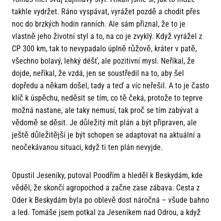
takhle vydržet. Ráno vyspávat, vyrážet pozdě a chodit přes
noc do brzkých hodin ranních. Ale sám přiznal, že to je
vlastně jeho životní styl a to, na co je zvyklý. Když vyrážel z
CP 300 km, tak to nevypadalo úplně růžově, kráter v patě,
všechno bolavý, lehký déšť, ale pozitivní mysl. Neříkal, že
dojde, neříkal, že vzdá, jen se soustředil na to, aby šel
dopředu a někam došel, tady a teď a víc neřešil. A to je často
klíč k úspěchu, neděsit se tím, co tě čeká, protože to teprve
možná nastane, ale taky nemusí, tak proč se tím zabývat a
vědomě se děsit. Je důležitý mít plán a být připraven, ale
ještě důležitější je být schopen se adaptovat na aktuální a
neočekávanou situaci, když ti ten plán nevyjde.
Opustil Jeseníky, putoval Poodřím a hleděl k Beskydám, kde
věděl, že skončí agropochod a začne zase zábava. Cesta z
Oder k Beskydám byla po oblevě dost náročná – všude bahno
a led. Tomáše jsem potkal za Jeseníkem nad Odrou, a když