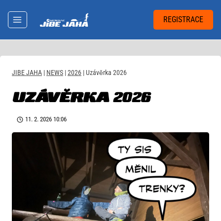
Přeskočit
na
REGISTRACE
obsah
JIBE JAHA
|
NEWS
|
2026
|
Uzávěrka 2026
UZÁVĚRKA 2026
11. 2. 2026 10:06