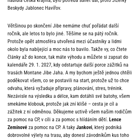
nabídla česká krajina, bylo potřeba sdílet dál, proto Jizerky
Beskydy Jablonec Havířov.
Většinou po skončení Jibe nemáme chuť pořádat další
ročník, ale letos to bylo jiné. Těšíme se na pátý ročník.
Protože opět atmosféra utvořená mezi účastníky a lidmi
okolo byla nabíjející a moc nás to bavilo. Takže vy, co čtete
články až do konce, tak máte výhodu a můžete si zapsat do
kalendáře 29. 1. 2027, kdy odstartuje další porce zážitků na
trasách Montane Jibe Jaha. A my bychom ještě jednou chtěli
poděkovat všem, co se postavili na start, protože už to chce
odvahu, která vyžaduje přípravy, plánování, stres, trénink.
Nezávisle na výsledku a délce, kam dotáhli své batohy, všem
smekáme klobouk, protože jak zní klišé – cesta je cíl a
zážitek z ní odměnou. Děkujeme uctivě všem našim rodičům
za pomoc na CP, v cíli a za pomoc s hlídáním dětí.
Lence
Zemínové
za pomoc na CP. A taky
Jankovi
, který podniká
dobrovolné výlety na trasu, aby donesl závodníkům kus toho