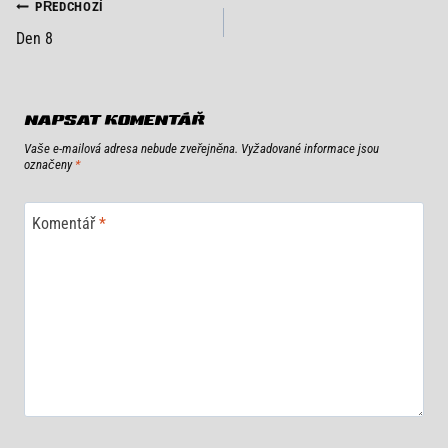
NAVIGACE
PŘEDCHOZÍ
Den 8
PRO
PŘÍSPĚVEK
NAPSAT KOMENTÁŘ
Vaše e-mailová adresa nebude zveřejněna.
Vyžadované informace jsou
označeny
*
Komentář
*