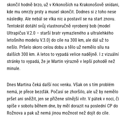
skončil hodně brzo, už v Krkonoších na Krakonošově snídani,
kde mu omrzly prsty a musel skončit. Dodnes si z toho nese
následky. Ale nebál se vlka nic a postavil se na start znovu.
Tentokrát dotáhl svůj vlastnoručně vyrobený bob (model
Ultrapičus V.2.0 – starší bratr vymazleného a ultralehkého
letošního modelu V.3.0) do cíle na 300 km, ale dál už to
nešlo. Pršelo skoro celou dobu a tělo už nemělo sílu na
dalších 300 km. A letos to vypadá velice nadějně. I z vizuální
stránky to vypadá, že je Martin výrazně v lepší pohodě než
minule.
Dnes Martina čeká další noc venku. Však on s tím problém
nemá, je přece bezďák. Počasí se zhoršilo, ale už by nemělo
pršet ani sněžit, jen se přižene silnější vítr. V pátek v noci, či
spíše v sobotu během dne, by měl dorazit na poslední CP do
Rožnova a pak už nemá jinou možnost než dojít do cíle.