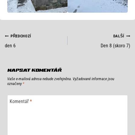
NAVIGACE
PŘEDCHOZÍ
DALŠÍ
den 6
Den 8 (skoro 7)
PRO
PŘÍSPĚVEK
NAPSAT KOMENTÁŘ
Vaše e-mailová adresa nebude zveřejněna.
Vyžadované informace jsou
označeny
*
Komentář
*