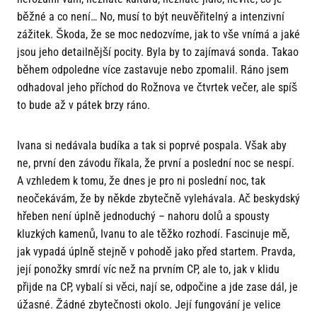
běžné a co není… No, musí to být neuvěřitelný a intenzivní
zážitek. Škoda, že se moc nedozvíme, jak to vše vnímá a jaké
jsou jeho detailnější pocity. Byla by to zajímavá sonda. Takao
během odpoledne více zastavuje nebo zpomalil. Ráno jsem
odhadoval jeho příchod do Rožnova ve čtvrtek večer, ale spíš
to bude až v pátek brzy ráno.
Ivana si nedávala budíka a tak si poprvé pospala. Však aby
ne, první den závodu říkala, že první a poslední noc se nespí.
A vzhledem k tomu, že dnes je pro ni poslední noc, tak
neočekávám, že by někde zbytečně vylehávala. Ač beskydský
hřeben není úplně jednoduchý – nahoru dolů a spousty
kluzkých kamenů, Ivanu to ale těžko rozhodí. Fascinuje mě,
jak vypadá úplně stejně v pohodě jako před startem. Pravda,
její ponožky smrdí víc než na prvním CP, ale to, jak v klidu
přijde na CP, vybalí si věci, nají se, odpočine a jde zase dál, je
úžasné. Žádné zbytečnosti okolo. Její fungování je velice