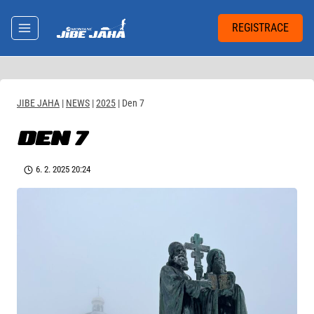
Přeskočit
na
REGISTRACE
obsah
JIBE JAHA
|
NEWS
|
2025
|
Den 7
DEN 7
6. 2. 2025 20:24