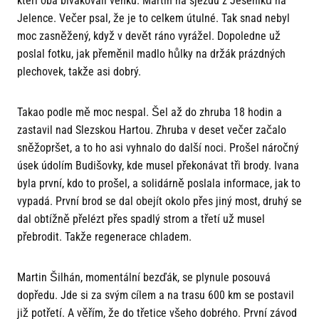
kteří oba bivakovali venku. Martin na sjezdu z Jeseníků na
Jelence. Večer psal, že je to celkem útulné. Tak snad nebyl
moc zasněžený, když v devět ráno vyrážel. Dopoledne už
poslal fotku, jak přeměnil madlo hůlky na držák prázdných
plechovek, takže asi dobrý.
Takao podle mě moc nespal. Šel až do zhruba 18 hodin a
zastavil nad Slezskou Hartou. Zhruba v deset večer začalo
sněžopršet, a to ho asi vyhnalo do další noci. Prošel náročný
úsek údolím Budišovky, kde musel překonávat tři brody. Ivana
byla první, kdo to prošel, a solidárně poslala informace, jak to
vypadá. První brod se dal obejít okolo přes jiný most, druhý se
dal obtížně přelézt přes spadlý strom a třetí už musel
přebrodit. Takže regenerace chladem.
Martin Šilhán, momentální bezďák, se plynule posouvá
dopředu. Jde si za svým cílem a na trasu 600 km se postavil
již potřetí. A věřím, že do třetice všeho dobrého. První závod