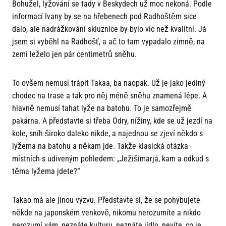
Bohužel, lyžování se tady v Beskydech už moc nekoná. Podle
informací Ivany by se na hřebenech pod Radhoštěm sice
dalo, ale nadrážkování skluznice by bylo víc než kvalitní. Já
jsem si vyběhl na Radhošť, a ač to tam vypadalo zimně, na
zemi leželo jen pár centimetrů sněhu.
To ovšem nemusí trápit Takaa, ba naopak. Už je jako jediný
chodec na trase a tak pro něj méně sněhu znamená lépe. A
hlavně nemusí tahat lyže na batohu. To je samozřejmě
pakárna. A představte si třeba Odry, nížiny, kde se už jezdí na
kole, sníh široko daleko nikde, a najednou se zjeví někdo s
lyžema na batohu a někam jde. Takže klasická otázka
místních s udiveným pohledem: „Ježišimarjá, kam a odkud s
těma lyžema jdete?“
Takao má ale jinou výzvu. Představte si, že se pohybujete
někde na japonském venkově, nikomu nerozumíte a nikdo
nerozumí vám, neznáte kulturu, neznáte jídlo, nevíte, co je