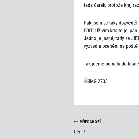
teda čarek, protože kraj ra
Pak jsem se taky dozvěděl,
EDIT: Už vím kdo to je, pan
Jedno je jasné, tady se JI
vyzvedla ocenění na poště 
Tak jdeme pomalu do finále
NAVIGACE
PŘEDCHOZÍ
Den 7