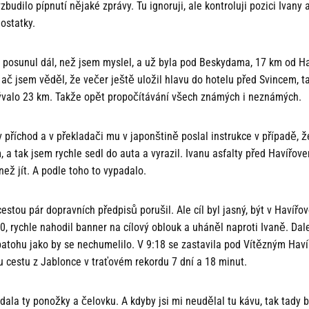
zbudilo pípnutí nějaké zprávy. Tu ignoruji, ale kontroluji pozici Ivany
ostatky.
e posunul dál, než jsem myslel, a už byla pod Beskydama, 17 km od Ha
ač jsem věděl, že večer ještě uložil hlavu do hotelu před Svincem, t
ývalo 23 km. Takže opět propočítávání všech známých i neznámých.
v příchod a v překladači mu v japonštině poslal instrukce v případě,
, a tak jsem rychle sedl do auta a vyrazil. Ivanu asfalty před Havířov
než jít. A podle toho to vypadalo.
estou pár dopravních předpisů porušil. Ale cíl byl jasný, být v Havířov
0, rychle nahodil banner na cílový oblouk a uháněl naproti Ivaně. Dal
batohu jako by se nechumelilo. V 9:18 se zastavila pod Vítězným Hav
u cestu z Jablonce v traťovém rekordu 7 dní a 18 minut.
ala ty ponožky a čelovku. A kdyby jsi mi neudělal tu kávu, tak tady b