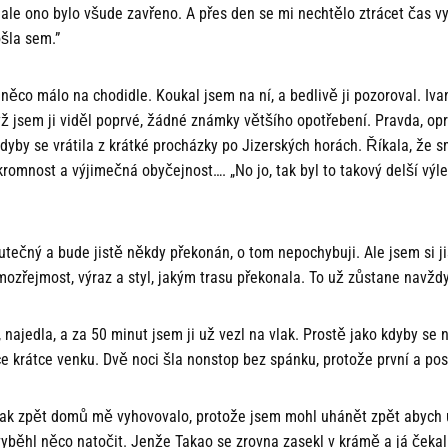
, ale ono bylo všude zavřeno. A přes den se mi nechtělo ztrácet čas 
ošla sem.”
u něco málo na chodidle. Koukal jsem na ní, a bedlivě ji pozoroval. I
ž jsem ji viděl poprvé, žádné známky většího opotřebení. Pravda, opr
dyby se vrátila z krátké procházky po Jizerských horách. Říkala, že smrd
skromnost a výjimečná obyčejnost…. „No jo, tak byl to takový delší výl
tečný a bude jistě někdy překonán, o tom nepochybuji. Ale jsem si ji
mozřejmost, výraz a styl, jakým trasu překonala. To už zůstane navžd
 najedla, a za 50 minut jsem ji už vezl na vlak. Prostě jako kdyby se 
ice krátce venku. Dvě noci šla nonstop bez spánku, protože první a pos
 vlak zpět domů mě vyhovovalo, protože jsem mohl uhánět zpět abych u
yběhl něco natočit. Jenže Takao se zrovna zasekl v krámě a já čekal