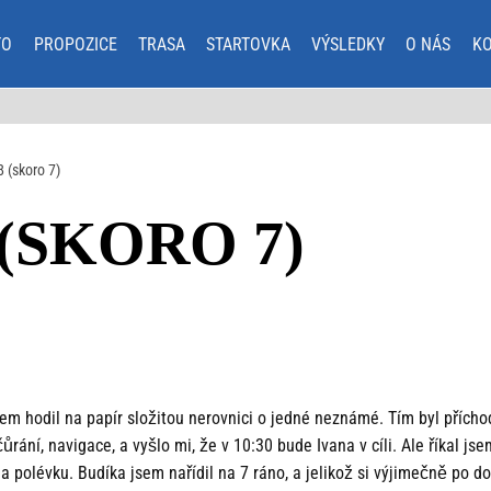
TO
PROPOZICE
TRASA
STARTOVKA
VÝSLEDKY
O NÁS
K
 (skoro 7)
 (SKORO 7)
sem hodil na papír složitou nerovnici o jedné neznámé. Tím byl příchod
ůrání, navigace, a vyšlo mi, že v 10:30 bude Ivana v cíli. Ale říkal jse
 a polévku. Budíka jsem nařídil na 7 ráno, a jelikož si výjimečně po 