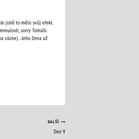
e jistě to mělo svůj efekt.
minulosti, sorry Tomáši.
ika vázne). Jeho žena už
DALŠÍ
Den 9