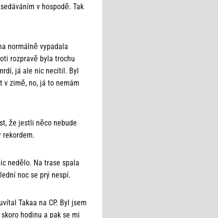
vysedáváním v hospodě. Tak
vana normálně vypadala
oti rozpravě byla trochu
í, já ale nic necítil. Byl
et v zimě, no, já to nemám
st, že jestli něco nebude
y rekordem.
nic nedělo. Na trase spala
lední noc se prý nespí.
vítal Takaa na CP. Byl jsem
 skoro hodinu a pak se mi