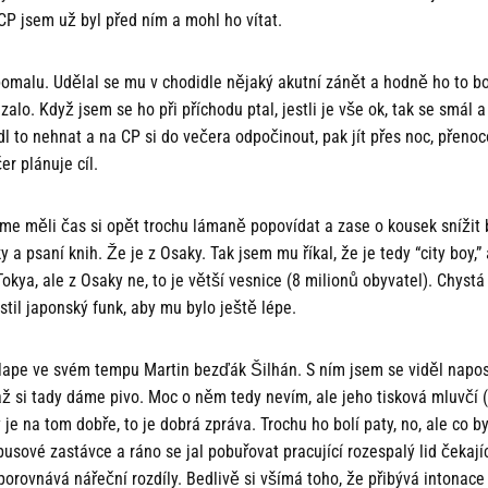
CP jsem už byl před ním a mohl ho vítat.
pomalu. Udělal se mu v chodidle nějaký akutní zánět a hodně ho to 
lo. Když jsem se ho při příchodu ptal, jestli je vše ok, tak se smál a 
dl to nehnat a na CP si do večera odpočinout, pak jít přes noc, přeno
er plánuje cíl.
sme měli čas si opět trochu lámaně popovídat a zase o kousek snížit 
 a psaní knih. Že je z Osaky. Tak jsem mu říkal, že je tedy “city boy,” 
 Tokya, ale z Osaky ne, to je větší vesnice (8 milionů obyvatel). Chystá
stil japonský funk, aby mu bylo ještě lépe.
lape ve svém tempu Martin bezďák Šilhán. S ním jsem se viděl napos
až si tady dáme pivo. Moc o něm tedy nevím, ale jeho tisková mluvčí
 je na tom dobře, to je dobrá zpráva. Trochu ho bolí paty, no, ale co b
usové zastávce a ráno se jal pobuřovat pracující rozespalý lid čekají
 porovnává nářeční rozdíly. Bedlivě si všímá toho, že přibývá intonace