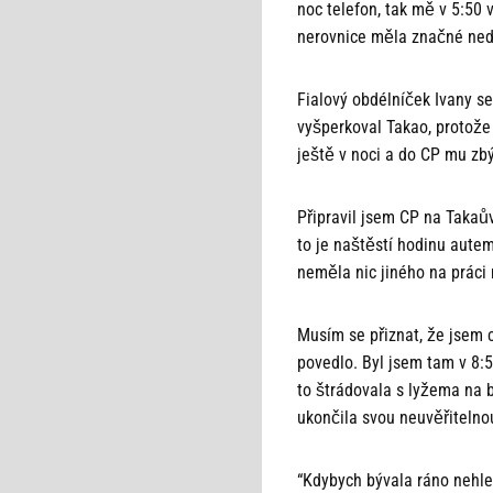
noc telefon, tak mě v 5:50 v
nerovnice měla značné ned
Fialový obdélníček Ivany s
vyšperkoval Takao, protože 
ještě v noci a do CP mu zb
Připravil jsem CP na Takaů
to je naštěstí hodinu autem
neměla nic jiného na práci 
Musím se přiznat, že jsem c
povedlo. Byl jsem tam v 8:5
to štrádovala s lyžema na 
ukončila svou neuvěřitelno
“Kdybych bývala ráno nehled