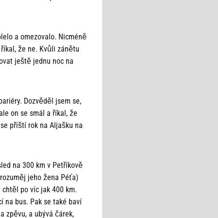
bolelo a omezovalo. Nicméně
říkal, že ne. Kvůli zánětu
covat ještě jednu noc na
bariéry. Dozvěděl jsem se,
ale on se smál a říkal, že
 se příští rok na Aljašku na
led na 300 km v Petříkově
 (rozuměj jeho žena Péťa)
y chtěl po víc jak 400 km.
cí na bus. Pak se také baví
 a zpěvu, a ubývá čárek,