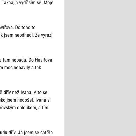
 a Takaa, a vyděsím se. Moje
vířova. Do toho to
ak jsem neodhadl, že vyrazí
 že tam nebudu. Do Havířova
em moc nebavily a tak
ě dřív než Ivana. A to se
eko jsem nedošel. Ivana si
ířovským obloukem, a tím
udu dřív. Já jsem se chtěla