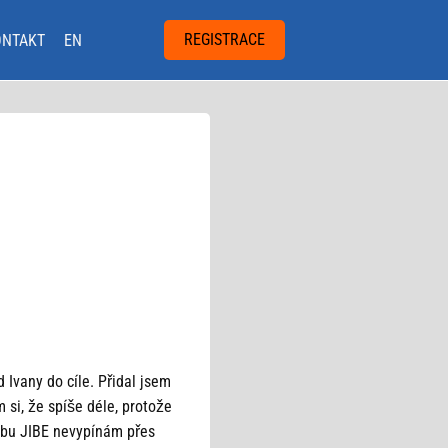
REGISTRACE
ONTAKT
EN
 Ivany do cíle. Přidal jsem
m si, že spíše déle, protože
dobu JIBE nevypínám přes