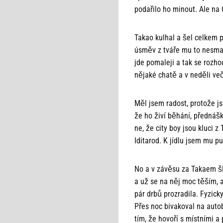
podařilo ho minout. Ale na 
Takao kulhal a šel celkem 
úsměv z tváře mu to nesmaza
jde pomaleji a tak se rozho
nějaké chatě a v neděli več
Měl jsem radost, protože j
že ho živí běhání, přednášky
ne, že city boy jsou kluci z
Iditarod. K jídlu jsem mu pu
No a v závěsu za Takaem š
a už se na něj moc těším, 
pár drbů prozradila. Fyzicky
Přes noc bivakoval na autob
tím, že hovoří s místními a