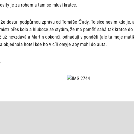
zovity je za rohem a tam se mluví kratce.
 že dostal podpůrnou zprávu od Tomáše Čady. To sice nevím kdo je, al
 mistr přes kola a hluboce se stydím, že má paměť sahá tak krátce do 
BE už nevzdává a Martin dokončí, odhaduji v pondělí (ale ta moje mat
a objednala hotel kde ho v cíli omyje aby mohl do auta.
.