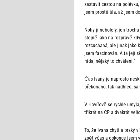
zastavit cestou na polévku
jsem prostě šla, až jsem d
Nohy ji nebolely, jen troch
stejně jako na rozpravě kdy
rozcuchaná, ale jinak jako k
jsem fascinován. A ta její 
ráda, nějaký to chválení.”
Čas Ivany je naprosto nesku
překonáno, tak nadhled, sa
V Havířově se rychle umyla,
třikrát na CP a dvakrát vel
To, že Ivana chytila brzký
zpět včas a dokonce jsem v