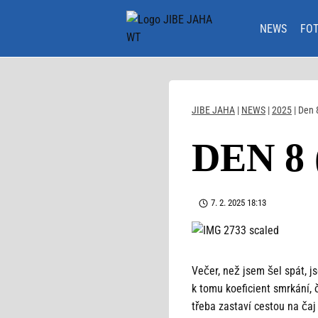
Přeskočit
na
NEWS
FO
obsah
JIBE JAHA
|
NEWS
|
2025
|
Den 8
DEN 8
7. 2. 2025 18:13
Večer, než jsem šel spát, j
k tomu koeficient smrkání, č
třeba zastaví cestou na čaj