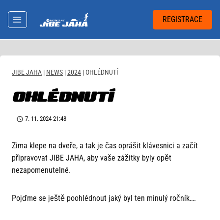
Přeskočit
na
REGISTRACE
obsah
JIBE JAHA
|
NEWS
|
2024
|
OHLÉDNUTÍ
OHLÉDNUTÍ
7. 11. 2024 21:48
Zima klepe na dveře, a tak je čas oprášit klávesnici a začít
připravovat JIBE JAHA, aby vaše zážitky byly opět
nezapomenutelné.
Pojďme se ještě poohlédnout jaký byl ten minulý ročník….