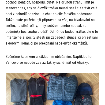
obchod, penzion, hospodu, bufet. Na druhou stranu limit je
stanoven tak, aby se člověk trošku musel snažit a trávit celé
noci v pohodlí penzionu a chat do cíle člověka nedostane.
Takže bude potřeba být připraven na vše, na bivakování na
sněhu, na silné větry, mlhy, sněžení anebo naopak na
podmínky bez sněhu a déšť. Odměnou budou krátké, ale o to
intenzivnější pocity štěstí při západech slunce, či při setkání
s dobrými lidmi, či po překonání nepěkných okamžiků.
Začněme šatníkem a základním oblečením. Například to
Vencovo se nebude zas až tak výrazně lišit od Aljašky: