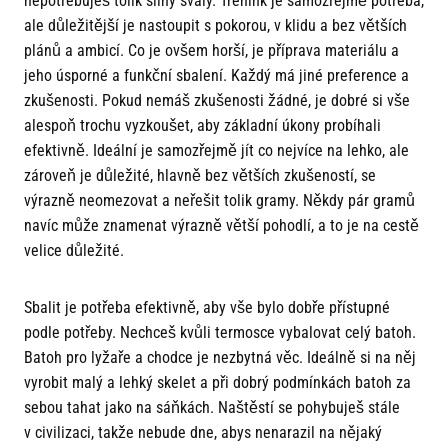
nepotřebuješ tolik silný svaly. Trénink je samozřejmě potřeba,
ale důležitější je nastoupit s pokorou, v klidu a bez větších
plánů a ambicí. Co je ovšem horší, je příprava materiálu a
jeho úsporné a funkční sbalení. Každý má jiné preference a
zkušenosti. Pokud nemáš zkušenosti žádné, je dobré si vše
alespoň trochu vyzkoušet, aby základní úkony probíhali
efektivně. Ideální je samozřejmě jít co nejvíce na lehko, ale
zároveň je důležité, hlavně bez větších zkušeností, se
výrazně neomezovat a neřešit tolik gramy. Někdy pár gramů
navíc může znamenat výrazně větší pohodlí, a to je na cestě
velice důležité.
Sbalit je potřeba efektivně, aby vše bylo dobře přístupné
podle potřeby. Nechceš kvůli termosce vybalovat celý batoh.
Batoh pro lyžaře a chodce je nezbytná věc. Ideálně si na něj
vyrobit malý a lehký skelet a při dobrý podmínkách batoh za
sebou tahat jako na sáňkách. Naštěstí se pohybuješ stále
v civilizaci, takže nebude dne, abys nenarazil na nějaký