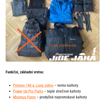
Funkční, základní vrstva:
Primino 140 g, Long Johns
– termo kalhoty
Power Up Pro Pants
– teplé strečové kalhoty
Minimus Pants
– prodyšné nepromokavé kalhoty