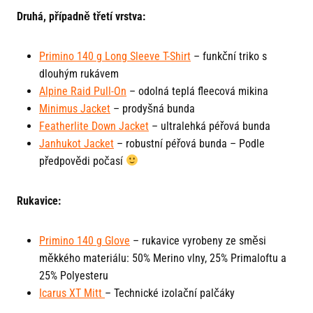
Druhá, případně třetí vrstva:
Primino 140 g Long Sleeve T-Shirt
– funkční triko s
dlouhým rukávem
Alpine Raid Pull-On
– odolná teplá fleecová mikina
Minimus Jacket
– prodyšná bunda
Featherlite Down Jacket
– ultralehká péřová bunda
Janhukot Jacket
– robustní péřová bunda – Podle
předpovědi počasí
Rukavice:
Primino 140 g Glove
– rukavice vyrobeny ze směsi
měkkého materiálu: 50% Merino vlny, 25% Primaloftu a
25% Polyesteru
Icarus XT Mitt
– Technické izolační palčáky