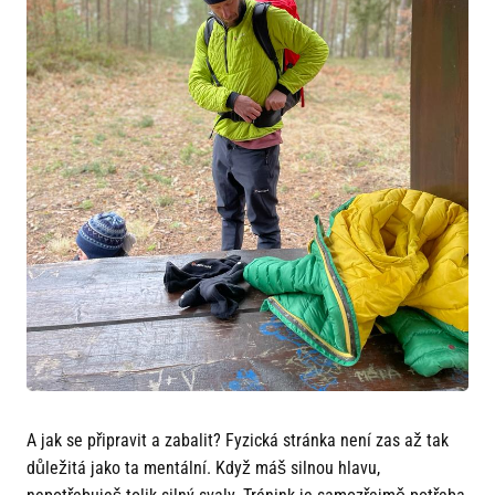
A jak se připravit a zabalit? Fyzická stránka není zas až tak
důležitá jako ta mentální. Když máš silnou hlavu,