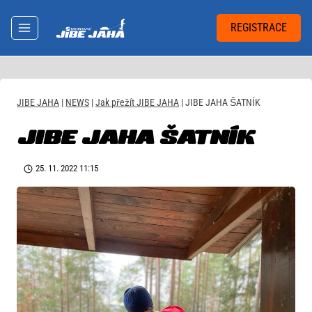
Přeskočit
na
REGISTRACE
obsah
JIBE JAHA
|
NEWS
|
Jak přežít JIBE JAHA
|
JIBE JAHA ŠATNÍK
JIBE JAHA ŠATNÍK
25. 11. 2022 11:15