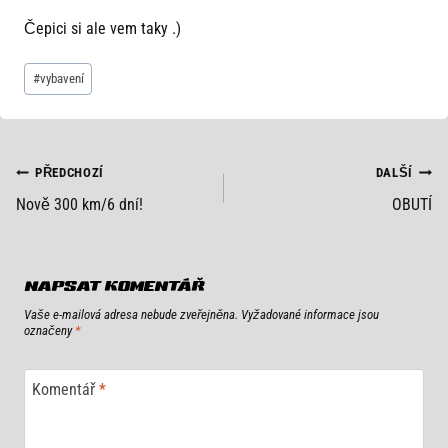
Čepici si ale vem taky .)
Štítky
#
vybavení
příspěvků:
NAVIGACE
PŘEDCHOZÍ
DALŠÍ
Nově 300 km/6 dní!
OBUTÍ
PRO
PŘÍSPĚVEK
NAPSAT KOMENTÁŘ
Vaše e-mailová adresa nebude zveřejněna.
Vyžadované informace jsou
označeny
*
Komentář
*