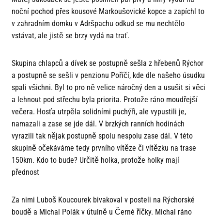
noční pochod přes kousové Markoušovické kopce a zapíchl to
v zahradním domku v Adršpachu odkud se mu nechtělo
vstávat, ale jistě se brzy vydá na trať.
Skupina chlapců a dívek se postupně sešla z hřebenů Rýchor
a postupně se sešli v penzionu Poříčí, kde dle našeho úsudku
spali všichni. Byl to pro ně velice náročný den a usušit si věci
a lehnout pod střechu byla priorita. Protože ráno moudřejší
večera. Hosťa utrpěla solidními puchýři, ale vypustili je,
namazali a zase se jde dál. V brzkých ranních hodinách
vyrazili tak nějak postupně spolu nespolu zase dál. V této
skupině očekáváme tedy prvního vítěze či vítězku na trase
150km. Kdo to bude? Určitě holka, protože holky mají
přednost
Za nimi Luboš Koucourek bivakoval v posteli na Rýchorské
boudě a Michal Polák v útulně u Černé říčky. Michal ráno