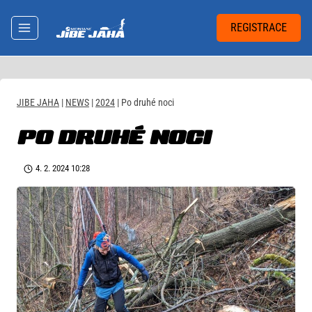
Přeskočit
na
REGISTRACE
obsah
JIBE JAHA
|
NEWS
|
2024
|
Po druhé noci
PO DRUHÉ NOCI
4. 2. 2024 10:28