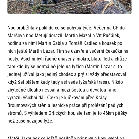
Noc proběhla v poklidu co se pohybu týče. Večer na CP do
Maršova nad Metují dorazili Martin Mazal a Vít Pučálek,
hodinu za nimi Martin Gabla a Tomáš Kadlec a kousek po
nich ještě Martin Lazar. Tím se uzavřela večerní čekačka na
hosty. Všichni byli řádně unavený, mokro, bláto, led a chůze
tam kde by se normálně jelo na lyžích (Martin Lazar si to
jedinej užíval jako jediný chodec a prý si vždy představoval
když šel blátem kudy tady asi vede lyžařská trasa). Nikdo
zbytečně dlouho nespal a mezi šestou a devátou ráno
vyrazili všichni dál. Čeká je kličkování přes Krásy
Broumovských stěn a lesnické práce při prolézání padlých
stromů. S výhledem Orlických hor, ale tam je to 46km pěšky
než zase nazujou lyže.
Matěj Jakoubek se ještě posilněn pár pivy a limy vydal na