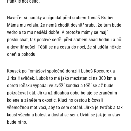
Punk is not dead.
Navečer si panáky a cígo dal před srubem Tomáš Brabec.
Máma mu volala, že nemá chodit dovnitř srubu, že tam bude
vedro a to mu nedělá dobře. A protože mámy se mají
poslouchat, tak poctivě seděl před srubem snad hodinu a půl
a dovnitř nešel. Těšil se na cestu do noci, že si udělá někde
oheň a pohodu.
Kousek po Tomášovi společně dorazili Luboš Kocourek a
Jirka Havlíček. Luboš to má jako mezistanici na 300 km a
oproti loňsku vypadal ve svěží kondici a těší se až bude
pokračovat dál. Jirka už dlouhou dobu bojuje se zraněním
kolene a zánětem okostic. Kluci ho cestou bičovali
všemožnou motivací, aby to sem dotáhl. Jirka je tvrďák a tak
kousl všechnu bolest a dostal se sem. Uvidí se jak jeho stav
bude ráno.