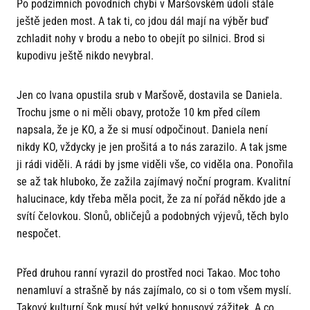
Po podzimních povodních chybí v Maršovském údolí stále
ještě jeden most. A tak ti, co jdou dál mají na výběr buď
zchladit nohy v brodu a nebo to obejít po silnici. Brod si
kupodivu ještě nikdo nevybral.
Jen co Ivana opustila srub v Maršově, dostavila se Daniela.
Trochu jsme o ni měli obavy, protože 10 km před cílem
napsala, že je KO, a že si musí odpočinout. Daniela není
nikdy KO, vždycky je jen prošitá a to nás zarazilo. A tak jsme
ji rádi viděli. A rádi by jsme viděli vše, co viděla ona. Ponořila
se až tak hluboko, že zažila zajímavý noční program. Kvalitní
halucinace, kdy třeba měla pocit, že za ní pořád někdo jde a
svítí čelovkou. Slonů, obličejů a podobných výjevů, těch bylo
nespočet.
Před druhou ranní vyrazil do prostřed noci Takao. Moc toho
nenamluví a strašně by nás zajímalo, co si o tom všem myslí.
Takový kulturní šok musí být velký bonusový zážitek. A co