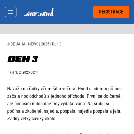
Přeskočit
na
REGISTRACE
obsah
JIBE JAHA
|
NEWS
|
2025
|
Den 3
DEN 3
3. 2. 2025 00:14
Navážu na řádky včerejšího večera. Hned s úderem půlnoci
začala noc odchodů a jednoho příchodu. První se do černé,
ale počasím milosrdné tmy vydala Ivana. Na srubu si
počínala zkušeně, najedla, pospala, najedla pospala a jela.
Žádný velký caviky okolo.