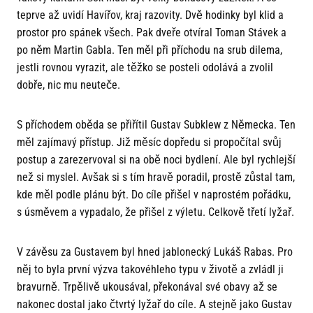
teprve až uvidí Havířov, kraj razovity. Dvě hodinky byl klid a
prostor pro spánek všech. Pak dveře otvíral Toman Stávek a
po něm Martin Gabla. Ten měl při příchodu na srub dilema,
jestli rovnou vyrazit, ale těžko se posteli odolává a zvolil
dobře, nic mu neuteče.
S příchodem oběda se přiřítil Gustav Subklew z Německa. Ten
měl zajímavý přístup. Již měsíc dopředu si propočítal svůj
postup a zarezervoval si na obě noci bydlení. Ale byl rychlejší
než si myslel. Avšak si s tím hravě poradil, prostě zůstal tam,
kde měl podle plánu být. Do cíle přišel v naprostém pořádku,
s úsměvem a vypadalo, že přišel z výletu. Celkově třetí lyžař.
V závěsu za Gustavem byl hned jablonecký Lukáš Rabas. Pro
něj to byla první výzva takovéhleho typu v životě a zvládl ji
bravurně. Trpělivě ukousával, překonával své obavy až se
nakonec dostal jako čtvrtý lyžař do cíle. A stejně jako Gustav