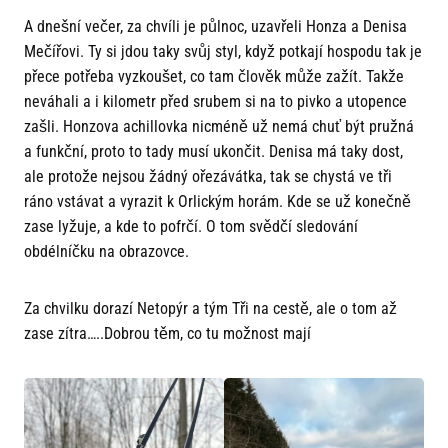
A dnešní večer, za chvíli je půlnoc, uzavřeli Honza a Denisa
Mečířovi. Ty si jdou taky svůj styl, když potkají hospodu tak je
přece potřeba vyzkoušet, co tam člověk může zažít. Takže
neváhali a i kilometr před srubem si na to pivko a utopence
zašli. Honzova achillovka nicméně už nemá chuť být pružná
a funkční, proto to tady musí ukončit. Denisa má taky dost,
ale protože nejsou žádný ořezávátka, tak se chystá ve tři
ráno vstávat a vyrazit k Orlickým horám. Kde se už konečně
zase lyžuje, a kde to pofrčí. O tom svědčí sledování
obdélníčku na obrazovce.
Za chvilku dorazí Netopýr a tým Tři na cestě, ale o tom až
zase zítra…..Dobrou těm, co tu možnost mají