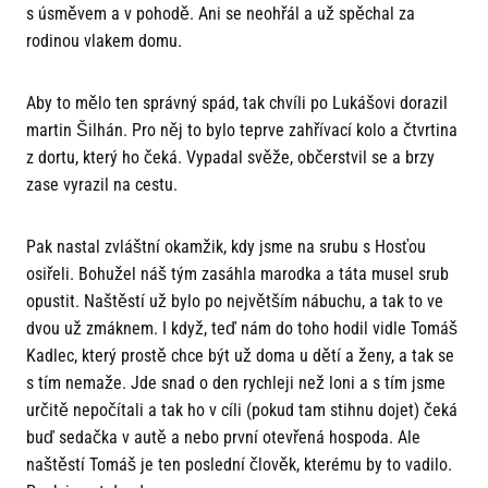
s úsměvem a v pohodě. Ani se neohřál a už spěchal za
rodinou vlakem domu.
Aby to mělo ten správný spád, tak chvíli po Lukášovi dorazil
martin Šilhán. Pro něj to bylo teprve zahřívací kolo a čtvrtina
z dortu, který ho čeká. Vypadal svěže, občerstvil se a brzy
zase vyrazil na cestu.
Pak nastal zvláštní okamžik, kdy jsme na srubu s Hosťou
osiřeli. Bohužel náš tým zasáhla marodka a táta musel srub
opustit. Naštěstí už bylo po největším nábuchu, a tak to ve
dvou už zmáknem. I když, teď nám do toho hodil vidle Tomáš
Kadlec, který prostě chce být už doma u dětí a ženy, a tak se
s tím nemaže. Jde snad o den rychleji než loni a s tím jsme
určitě nepočítali a tak ho v cíli (pokud tam stihnu dojet) čeká
buď sedačka v autě a nebo první otevřená hospoda. Ale
naštěstí Tomáš je ten poslední člověk, kterému by to vadilo.