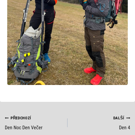
NAVIGACE
PŘEDCHOZÍ
DALŠÍ
Den Noc Den Večer
Den 4
PRO