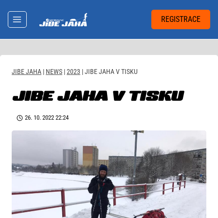
Přeskočit
na
REGISTRACE
obsah
JIBE JAHA
|
NEWS
|
2023
|
JIBE JAHA V TISKU
JIBE JAHA V TISKU
26. 10. 2022 22:24