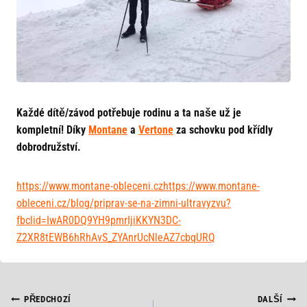
Každé dítě/závod potřebuje rodinu a ta naše už je
kompletní! Díky
Montane
a
Vertone
za schovku pod křídly
dobrodružství.
https://www.montane-obleceni.czhttps://www.montane-
obleceni.cz/blog/priprav-se-na-zimni-ultravyzvu?
fbclid=IwAR0DQ9YH9pmrIjiKKYN3DC-
Z2XR8tEWB6hRhAvS_ZYAnrUcNleAZ7cbqURQ
NAVIGACE
PŘEDCHOZÍ
DALŠÍ