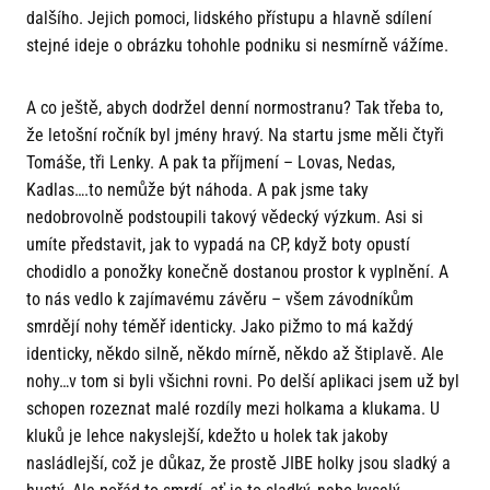
dalšího. Jejich pomoci, lidského přístupu a hlavně sdílení
stejné ideje o obrázku tohohle podniku si nesmírně vážíme.
A co ještě, abych dodržel denní normostranu? Tak třeba to,
že letošní ročník byl jmény hravý. Na startu jsme měli čtyři
Tomáše, tři Lenky. A pak ta příjmení – Lovas, Nedas,
Kadlas….to nemůže být náhoda. A pak jsme taky
nedobrovolně podstoupili takový vědecký výzkum. Asi si
umíte představit, jak to vypadá na CP, když boty opustí
chodidlo a ponožky konečně dostanou prostor k vyplnění. A
to nás vedlo k zajímavému závěru – všem závodníkům
smrdějí nohy téměř identicky. Jako pižmo to má každý
identicky, někdo silně, někdo mírně, někdo až štiplavě. Ale
nohy…v tom si byli všichni rovni. Po delší aplikaci jsem už byl
schopen rozeznat malé rozdíly mezi holkama a klukama. U
kluků je lehce nakyslejší, kdežto u holek tak jakoby
nasládlejší, což je důkaz, že prostě JIBE holky jsou sladký a