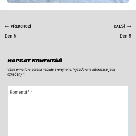
NAVIGACE
PŘEDCHOZÍ
DALŠÍ
Den 6
Den 8
PRO
PŘÍSPĚVEK
NAPSAT KOMENTÁŘ
Vaše e-mailová adresa nebude zveřejněna.
Vyžadované informace jsou
označeny
*
Komentář
*