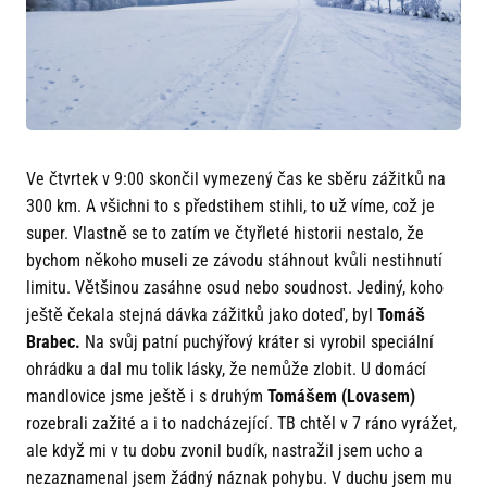
Ve čtvrtek v 9:00 skončil vymezený čas ke sběru zážitků na
300 km. A všichni to s předstihem stihli, to už víme, což je
super. Vlastně se to zatím ve čtyřleté historii nestalo, že
bychom někoho museli ze závodu stáhnout kvůli nestihnutí
limitu. Většinou zasáhne osud nebo soudnost. Jediný, koho
ještě čekala stejná dávka zážitků jako doteď, byl
Tomáš
Brabec.
Na svůj patní puchýřový kráter si vyrobil speciální
ohrádku a dal mu tolik lásky, že nemůže zlobit. U domácí
mandlovice jsme ještě i s druhým
Tomášem (Lovasem)
rozebrali zažité a i to nadcházející. TB chtěl v 7 ráno vyrážet,
ale když mi v tu dobu zvonil budík, nastražil jsem ucho a
nezaznamenal jsem žádný náznak pohybu. V duchu jsem mu