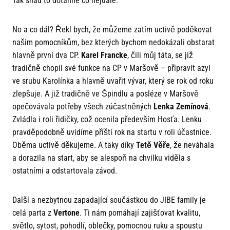
Tak snad to dotáhne co nejdále.
No a co dál? Řekl bych, že můžeme zatím uctivě poděkovat
našim pomocníkům, bez kterých bychom nedokázali obstarat
hlavně první dva CP.
Karel Francke
, čili můj táta, se již
tradičně chopil své funkce na CP v Maršově – připravit azyl
ve srubu Karolínka a hlavně uvařit vývar, který se rok od roku
zlepšuje. A již tradičně ve Špindlu a posléze v Maršově
opečovávala potřeby všech zúčastněných
Lenka Zemínová
.
Zvládla i roli řidičky, což ocenila především Hosťa. Lenku
pravděpodobně uvidíme příští rok na startu v roli účastnice.
Oběma uctivě děkujeme. A taky díky
Tetě Věře
, že neváhala
a dorazila na start, aby se alespoň na chvilku viděla s
ostatními a odstartovala závod.
Další a nezbytnou zapadající součástkou do JIBE family je
celá parta z
Vertone
. Ti nám pomáhají zajišťovat kvalitu,
světlo, sytost, pohodlí, oblečky, pomocnou ruku a spoustu