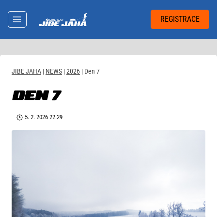
Přeskočit
na
REGISTRACE
obsah
JIBE JAHA
|
NEWS
|
2026
|
Den 7
DEN 7
5. 2. 2026 22:29