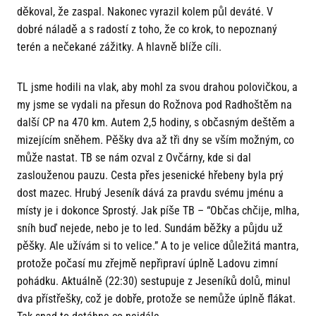
děkoval, že zaspal. Nakonec vyrazil kolem půl deváté. V
dobré náladě a s radostí z toho, že co krok, to nepoznaný
terén a nečekané zážitky. A hlavně blíže cíli.
TL jsme hodili na vlak, aby mohl za svou drahou polovičkou, a
my jsme se vydali na přesun do Rožnova pod Radhoštěm na
další CP na 470 km. Autem 2,5 hodiny, s občasným deštěm a
mizejícím sněhem. Pěšky dva až tři dny se vším možným, co
může nastat. TB se nám ozval z Ovčárny, kde si dal
zaslouženou pauzu. Cesta přes jesenické hřebeny byla prý
dost mazec. Hrubý Jeseník dává za pravdu svému jménu a
místy je i dokonce Sprostý. Jak píše TB – “Občas chčije, mlha,
sníh buď nejede, nebo je to led. Sundám běžky a půjdu už
pěšky. Ale užívám si to velice.” A to je velice důležitá mantra,
protože počasí mu zřejmě nepřipraví úplně Ladovu zimní
pohádku. Aktuálně (22:30) sestupuje z Jeseníků dolů, minul
dva přístřešky, což je dobře, protože se nemůže úplně flákat.