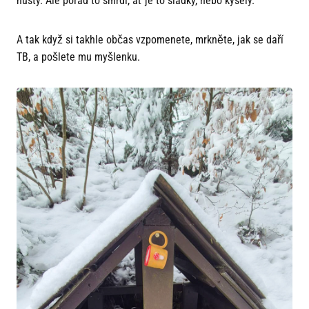
hustý. Ale pořád to smrdí, ať je to sladký, nebo kyselý.
A tak když si takhle občas vzpomenete, mrkněte, jak se daří
TB, a pošlete mu myšlenku.