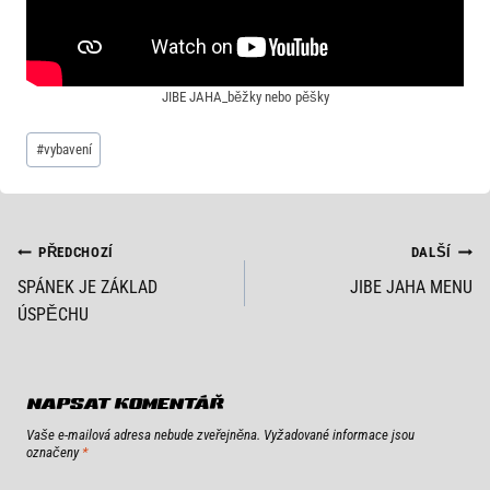
JIBE JAHA_běžky nebo pěšky
Štítky
#
vybavení
příspěvků:
NAVIGACE
PŘEDCHOZÍ
DALŠÍ
SPÁNEK JE ZÁKLAD
JIBE JAHA MENU
PRO
ÚSPĚCHU
PŘÍSPĚVEK
NAPSAT KOMENTÁŘ
Vaše e-mailová adresa nebude zveřejněna.
Vyžadované informace jsou
označeny
*