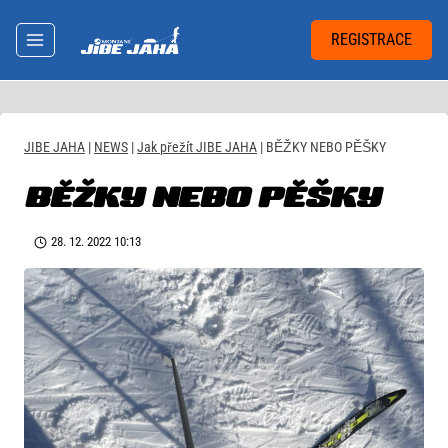
Přeskočit
na
REGISTRACE
obsah
JIBE JAHA
|
NEWS
|
Jak přežít JIBE JAHA
|
BĚŽKY NEBO PĚŠKY
BĚŽKY NEBO PĚŠKY
28. 12. 2022 10:13