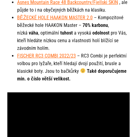
Asnes Mountain Race 48 Backcountry/Fjellski SKIN
, ale
půjde to i na obyčejných běžkách na klasiku.
BĚŽECKÉ HOLE HAAKON MASTER 2.0
– Kompozitové
běžecké hole HAAKON Master –
70% karbonu
,
nízká
váha
, optimální
tuhost
a vysoká
odolnost
pro Vás,
kteří hledáte nízkou cenu a vlastnosti holí blížící se
závodním holím.
FISCHER RC3 COMBI 2022/23
– RC3 Combi je perfektní
volbou pro lyžaře, kteří hledají dvojí použití, brusle a
klasické boty. Jsou to bačkůrky
Také doporučujeme
min. o číslo větší velikost.