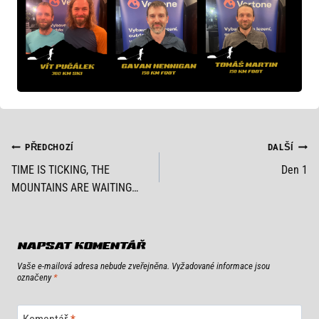
NAVIGACE
PŘEDCHOZÍ
DALŠÍ
TIME IS TICKING, THE
Den 1
PRO
MOUNTAINS ARE WAITING…
PŘÍSPĚVEK
NAPSAT KOMENTÁŘ
Vaše e-mailová adresa nebude zveřejněna.
Vyžadované informace jsou
označeny
*