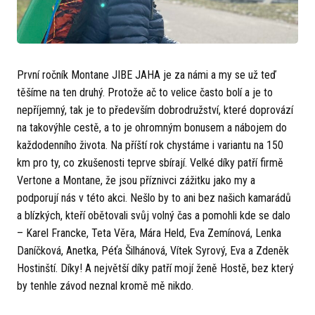
První ročník Montane JIBE JAHA je za námi a my se už teď
těšíme na ten druhý. Protože ač to velice často bolí a je to
nepříjemný, tak je to především dobrodružství, které doprovází
na takovýhle cestě, a to je ohromným bonusem a nábojem do
každodenního života. Na příští rok chystáme i variantu na 150
km pro ty, co zkušenosti teprve sbírají. Velké díky patří firmě
Vertone a Montane, že jsou příznivci zážitku jako my a
podporují nás v této akci. Nešlo by to ani bez našich kamarádů
a blízkých, kteří obětovali svůj volný čas a pomohli kde se dalo
– Karel Francke, Teta Věra, Mára Held, Eva Zemínová, Lenka
Daníčková, Anetka, Péťa Šilhánová, Vítek Syrový, Eva a Zdeněk
Hostinští. Díky! A největší díky patří mojí ženě Hostě, bez který
by tenhle závod neznal kromě mě nikdo.