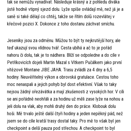
tak se nemůžu vynadívat. Následuje krásný a z pohledu diváka
jistě hodně vtipný sjezd dolu. Lyže spíše ovládají mě, než já je a
saně si také dělají co chtěj, takže se řítím dolů rozevlátej v
křečové pozici X. Dokonce z toho dostanu záchvat smíchu.
Jeseníky jsou za odměnu. Můžou to být ty nejkrutější hory, ale
teď ukazují svou vlídnou tvář. Cesta ubíhá a ač to je pořád
nahoru či dolu, tak je to nádhera. Blíží se odpoledne a do cíle v
Petříkovicích dojeli Martin Mazal s Vítkem Pučálkem jako první
vítězové Montane JIBE JAHA. Trasu zvládli za 4 dny a 6,5
hodiny. Neuvěřitelný výkon a obrovská gratulace. Cestou toho
moc nenaspali a jejich pohyb byl dost efektivní. Však to taky
nejsou žádný ořezávátka a mají zkušenosti z vysokých hor. V cíli
se ani pořádně neohřáli a za hodinu už měli zase lyže na nohou a
jeli dolu na vlak, aby mohli druhý den do práce. Klobouk dolu
hoši. Mě trvalo ještě další čtyři hodiny a jeden nepěkný pád, než
jsem se do cíle kratší trasy dostal taky. Pro mě to však byl jen
checkpoint a delší pauza pod střechou. A checkpoint to byl