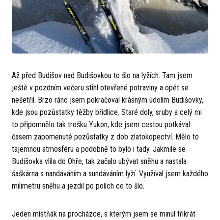
Až před Budišov nad Budišovkou to šlo na lyžích. Tam jsem
ještě v pozdním večeru stihl otevřené potraviny a opět se
nešetřil. Brzo ráno jsem pokračoval krásným údolím Budišovky,
kde jsou pozůstatky těžby břidlice. Staré doly, sruby a celý mi
to připomnělo tak trošku Yukon, kde jsem cestou potkával
časem zapomenuté pozůstatky z dob zlatokopectví. Mělo to
tajemnou atmosféru a podobně to bylo i tady. Jakmile se
Budišovka vlila do Ohře, tak začalo ubývat sněhu a nastala
šaškárna s nandáváním a sundáváním lyží. Využíval jsem každého
milimetru sněhu a jezdil po polích co to šlo.
Jeden místňák na procházce, s kterým jsem se minul třikrát