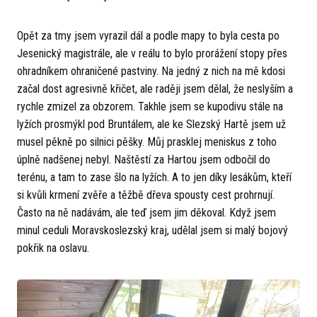
Opět za tmy jsem vyrazil dál a podle mapy to byla cesta po
Jesenický magistrále, ale v reálu to bylo prorážení stopy přes
ohradníkem ohraničené pastviny. Na jedný z nich na mě kdosi
začal dost agresivně křičet, ale raději jsem dělal, že neslyším a
rychle zmizel za obzorem. Takhle jsem se kupodivu stále na
lyžích prosmýkl pod Bruntálem, ale ke Slezský Hartě jsem už
musel pěkně po silnici pěšky. Můj prasklej meniskus z toho
úplně nadšenej nebyl. Naštěstí za Hartou jsem odbočil do
terénu, a tam to zase šlo na lyžích. A to jen díky lesákům, kteří
si kvůli krmení zvěře a těžbě dřeva spousty cest prohrnují.
Často na ně nadávám, ale teď jsem jim děkoval. Když jsem
minul ceduli Moravskoslezský kraj, udělal jsem si malý bojový
pokřik na oslavu.