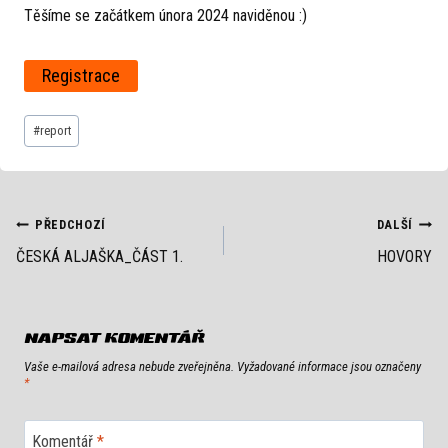
Těšíme se začátkem února 2024 naviděnou :)
Registrace
Štítky
#
report
příspěvků:
NAVIGACE
PŘEDCHOZÍ
DALŠÍ
ČESKÁ ALJAŠKA_ČÁST 1.
HOVORY
PRO
PŘÍSPĚVEK
NAPSAT KOMENTÁŘ
Vaše e-mailová adresa nebude zveřejněna.
Vyžadované informace jsou označeny
*
Komentář
*