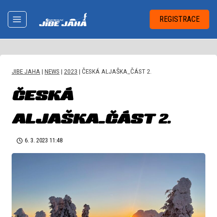
Přeskočit
na
REGISTRACE
obsah
JIBE JAHA
|
NEWS
|
2023
|
ČESKÁ ALJAŠKA_ČÁST 2.
ČESKÁ
ALJAŠKA_ČÁST 2.
6. 3. 2023 11:48