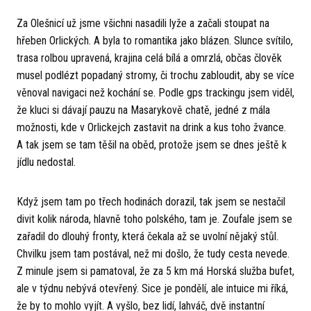
Za Olešnicí už jsme všichni nasadili lyže a začali stoupat na
hřeben Orlických. A byla to romantika jako blázen. Slunce svítilo,
trasa rolbou upravená, krajina celá bílá a omrzlá, občas člověk
musel podlézt popadaný stromy, či trochu zabloudit, aby se více
věnoval navigaci než kochání se. Podle gps trackingu jsem viděl,
že kluci si dávají pauzu na Masarykově chatě, jedné z mála
možnosti, kde v Orlickejch zastavit na drink a kus toho žvance.
A tak jsem se tam těšil na oběd, protože jsem se dnes ještě k
jídlu nedostal.
Když jsem tam po třech hodinách dorazil, tak jsem se nestačil
divit kolik národa, hlavně toho polského, tam je. Zoufale jsem se
zařadil do dlouhý fronty, která čekala až se uvolní nějaký stůl.
Chvilku jsem tam postával, než mi došlo, že tudy cesta nevede.
Z minule jsem si pamatoval, že za 5 km má Horská služba bufet,
ale v týdnu nebývá otevřený. Sice je pondělí, ale intuice mi říká,
že by to mohlo vyjít. A vyšlo, bez lidí, lahváč, dvě instantní