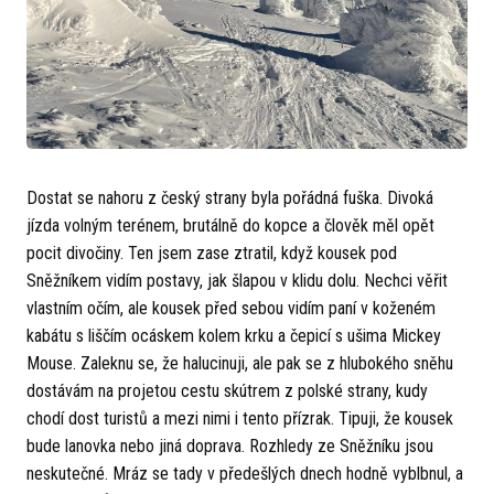
Dostat se nahoru z český strany byla pořádná fuška. Divoká
jízda volným terénem, brutálně do kopce a člověk měl opět
pocit divočiny. Ten jsem zase ztratil, když kousek pod
Sněžníkem vidím postavy, jak šlapou v klidu dolu. Nechci věřit
vlastním očím, ale kousek před sebou vidím paní v koženém
kabátu s liščím ocáskem kolem krku a čepicí s ušima Mickey
Mouse. Zaleknu se, že halucinuji, ale pak se z hlubokého sněhu
dostávám na projetou cestu skútrem z polské strany, kudy
chodí dost turistů a mezi nimi i tento přízrak. Tipuji, že kousek
bude lanovka nebo jiná doprava. Rozhledy ze Sněžníku jsou
neskutečné. Mráz se tady v předešlých dnech hodně vyblbnul, a