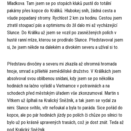
Mladkova. Tam jsem se po stopách kluků pustil do totální
pakárny přes kopce do Králíků. Hlubokej sníh, žádná cesta a
všude popadaný stromy. Rychlost 2 km za hodinu. Cestou jsem
ztratil stoupací pás a optimismu do žil dalo mi až vycházející
Slunce. Do Králíku už jsem se vozil po zasněžených polích v
husté ranní mlze, kterou se prodíralo Slunce. Představoval jsem
si, že jsem někde na dalekém a divokém severu a užíval si to.
Představu divočiny a severu mi zkazila až ohromná hromada
hnoje, smrad a přilehlé zemědělské družstvo. V Králíkách jsem
absolvoval svou oblíbenou snídani, kdy jsem se po několika
hodinách na lačno vyřádil u Vietnamce v potravinách a na
schodech před městským úřadem vše zkonzumoval. Martin s
Vítkem už šplhali na Kralický Sněžník, a tak jsem se vydal za
nimi. Slunce svítilo, vítr nefoukal a byla to paráda. Sice pořád do
kopce, ale po pár hodinách jízdy po polích či chůze po silnici to
bylo už po krásně upravených trasách, což je dost znát. Teda až
pod Kralický Sněžník.