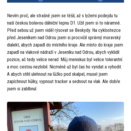
Nevím proč, ale strašně jsem se těšil, až s lyžemi podejdu tu
naší českou bolavou dálniční tepnu D1. Užil jsem si to náramně.
Před sebou už jsem viděl rýsovat se Beskydy. Na cyklostezce
před Jeseníkem nad Odrou jsem si procvičil správný moravský
dialekt, abych zapadl do místního kraje. Ale místo do kraje jsem
zapadl na vlakové nádraží v Jeseníku nad Odrou, abych vyklidil
pozice, ač tedy velice nerad. Můj meniskus byl velice tolerantní
a moc cestou nezlobil. Nicméně už byl čas ho vyndat a vyhodit.
A abych stihl ulehnout na lůžko pod skalpel, musel jsem
zapíchnout hůlky, vypnout tracker a sednout na vlak. Ale dobře
jsem si zablbnul.