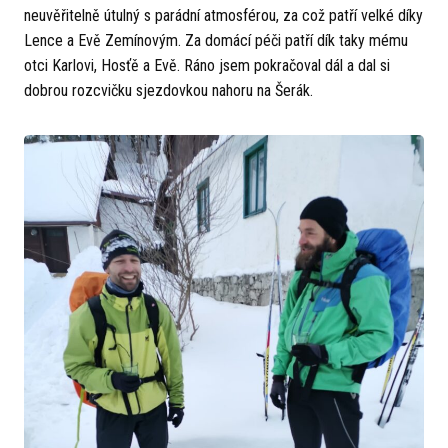
neuvěřitelně útulný s parádní atmosférou, za což patří velké díky
Lence a Evě Zemínovým. Za domácí péči patří dík taky mému
otci Karlovi, Hosťě a Evě. Ráno jsem pokračoval dál a dal si
dobrou rozcvičku sjezdovkou nahoru na Šerák.