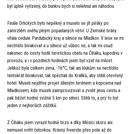
byl úplně vyřízený, do bunkru bych si nelehnul ani náhodou.
Finále Orlických bylo nepěkný a muselo se jít pěšky po
zamrzlém sněhu plným popadaných větví. U Zemské brány
vítala cedule Pardubický kraj a silnice na Mladkov. V lese se mi
nechtělo bivakovat a u silnice už vůbec ne, a tak mi osud
nakonec do cesty hodil turistickou chatu na Čiháku, kupodivu v
provozu, a i v pozdních hodinách jsem byl vzat na milost.
Jelikož byla celkem zima, -16°C, tak ani klukům se nechtělo
tentokrát bivakovat, tak spěchali do Králíků, aby stihli otevřený
hotel. Museli nejdříve projet šíleným terénem a kopcema nad
Mladkovem, kde museli zaimprovizovat a zvolit jinou cestu a
pak běžet hodně svižně 5 km po silnici. Stihli to, a prý to byl
jeden z nejhorších zážitků.
Z Čiháku jsem vyrazil hodně brzo a díky Měsíci skoro ani
nemusel svítit čelovkou. Krásný freeride přes pole až do