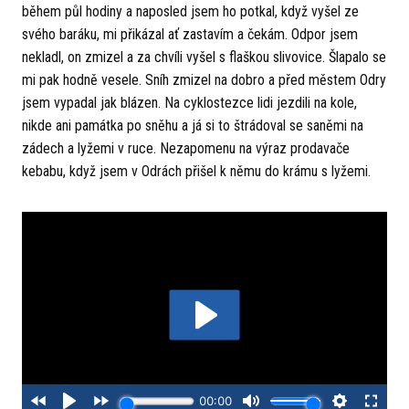
během půl hodiny a naposled jsem ho potkal, když vyšel ze
svého baráku, mi přikázal ať zastavím a čekám. Odpor jsem
nekladl, on zmizel a za chvíli vyšel s flaškou slivovice. Šlapalo se
mi pak hodně vesele. Sníh zmizel na dobro a před městem Odry
jsem vypadal jak blázen. Na cyklostezce lidi jezdili na kole,
nikde ani památka po sněhu a já si to štrádoval se saněmi na
zádech a lyžemi v ruce. Nezapomenu na výraz prodavače
kebabu, když jsem v Odrách přišel k němu do krámu s lyžemi.