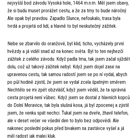
nejvyšší bod závodu Vysoká hole, 1464 m.n.m. Měl jsem obavy,
že si budu muset prorážet cestu, a že za tmy to bude náročný.
Ale opak byl pravdou. Zapadlo Slunce, nefoukalo, trasa byla
tvrdá a projetá od lidí, a hlavně to byl neskutečný zážitek.
Nebe se zbarvilo do oranžové, byl klid, ticho, vycházely první
hvězdy a já viděl snad až na konec světa. Byl to ten nejhezčí
zážitek z celého závodu. Když padla tma, tak jsem začal sjíždět
dolu, což už takový zážitek nebyl. Když jsem dojel zase na
upravenou cestu, tak samou radostí jsem se po ní vydal, abych
po půl hodině zjistil, že jsem se vydal zcela špatným směrem.
Nechtělo se mi zpět obzvlášť, když jsem věděl, že ta správná
cesta projetá není vůbec. Když jsem se dostal z hlavních kopců
do Dolní Moravice, tak byla slušná kosa, já byl zpocenej a zjistil
jsem, že venku spát nechci. Ťukal jsem na dveře, žhavil telefon,
ale v deset večer ve všední den to bylo bez odpovědi. Ale
nakonec poslední pokus před bivakem na zastávce vyšel a já
měl radost jak malej kluk.