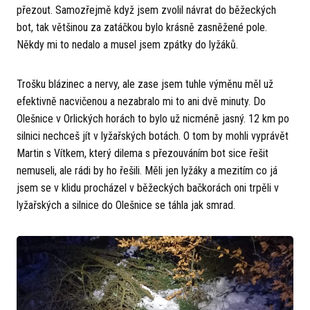
přezout. Samozřejmě když jsem zvolil návrat do běžeckých
bot, tak většinou za zatáčkou bylo krásně zasněžené pole.
Někdy mi to nedalo a musel jsem zpátky do lyžáků.
Trošku blázinec a nervy, ale zase jsem tuhle výměnu měl už
efektivně nacvičenou a nezabralo mi to ani dvě minuty. Do
Olešnice v Orlických horách to bylo už nicméně jasný. 12 km po
silnici nechceš jít v lyžařských botách. O tom by mohli vyprávět
Martin s Vítkem, který dilema s přezouváním bot sice řešit
nemuseli, ale rádi by ho řešili. Měli jen lyžáky a mezitím co já
jsem se v klidu procházel v běžeckých bačkorách oni trpěli v
lyžařských a silnice do Olešnice se táhla jak smrad.