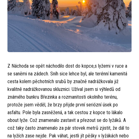
Z Náchoda se opět náchodilo dost do kopce,s lyžemi v ruce a
se saněmi na zádech. Sníh sice lehce byl, ale terénní kamenitá
cesta kolem pěchotních srubů by značně nadrážkovala již
kvalitně nadrážkovanou skluznici. Užíval jsem si výhledů od
známého bunkru Březinka a rozmanitosti okolního terénu,
protože jsem věděl, že brzy přijde první seriózní úsek po
asfaltu. Pole byla zasněžená, a tak cestou z kopce to lákalo
obout lyže. Což znamenalo zastavit a přezout se do lyžáků. A
což taky často znamenalo za pár stovek metrů zjistit, že dál to
na lyžích zase nejde. Pak váhat, jestli jít pěšky v lyžákách nebo