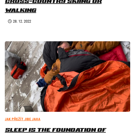
CROSS-COUNTRY SKIING OR
WALKING
28. 12. 2022
JAK PŘEŽÍT JIBE JAHA
SLEEP IS THE FOUNDATION OF